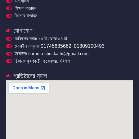
এনসিটিবি
শিক্ষক বাতায়ন
কিশোর বাতায়ন
যোগাযোগ
অফিসের সময়ঃ ১০ টা থেকে ০৪ টা
মোবাইল নাম্বারঃ 01745635662, 01309100493
ইমেইলঃ harunkrishnakathi@gmail.com
ঠিকানাঃ কৃষ্ণকাঠী, বাকেরগঞ্জ, বরিশাল
প্রতিষ্ঠানের ম্যাপ