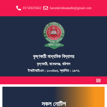
01745635662
harunkrishnakathi@gmail.com
কৃষ্ণকাঠী মাধ্যমিক বিদ্যালয়
কৃষ্ণকাঠী, বাকেরগঞ্জ, বরিশাল
ইআইআইএন : ১০০৪৯৩, স্থাপিত : ১৯৭২
সকল নোটিশ