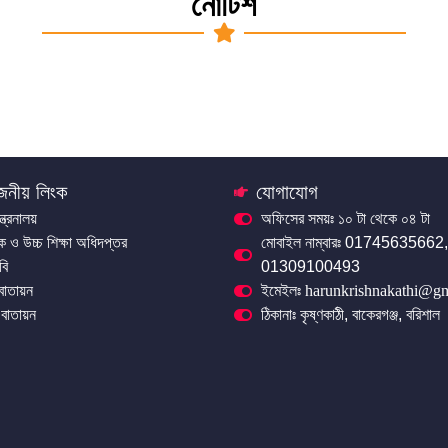
নোটিশ
জনীয় লিংক
যোগাযোগ
ন্ত্রনালয়
অফিসের সময়ঃ ১০ টা থেকে ০৪ টা
িক ও উচ্চ শিক্ষা অধিদপ্তর
মোবাইল নাম্বারঃ 01745635662,
বি
01309100493
 বাতায়ন
ইমেইলঃ harunkrishnakathi@g
বাতায়ন
ঠিকানাঃ কৃষ্ণকাঠী, বাকেরগঞ্জ, বরিশাল