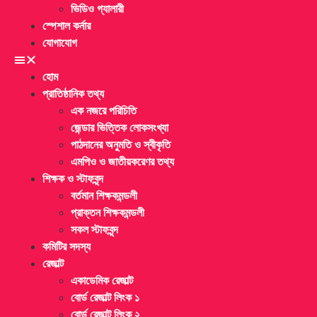
ভিডিও গ্যালারী
স্পেশাল কর্নার
যোগাযোগ
হোম
প্রাতিষ্ঠানিক তথ্য
এক নজরে পরিচিতি
জেন্ডার ভিত্তিক লোকসংখ্যা
পাঠদানের অনুমতি ও স্বীকৃতি
এমপিও ও জাতীয়করেণর তথ্য
শিক্ষক ও স্টাফবৃন্দ
বর্তমান শিক্ষকমন্ডলী
প্রাক্তন শিক্ষকমন্ডলী
সকল স্টাফবৃন্দ
কমিটির সদস্য
রেজাল্ট
একাডেমিক রেজাল্ট
বোর্ড রেজাল্ট লিংক ১
বোর্ড রেজাল্ট লিংক ২