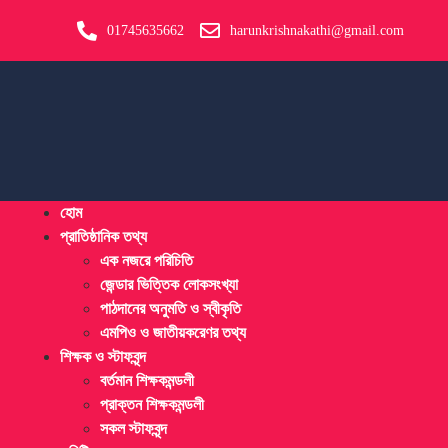
01745635662
harunkrishnakathi@gmail.com
হোম
প্রাতিষ্ঠানিক তথ্য
এক নজরে পরিচিতি
জেন্ডার ভিত্তিক লোকসংখ্যা
পাঠদানের অনুমতি ও স্বীকৃতি
এমপিও ও জাতীয়করেণর তথ্য
শিক্ষক ও স্টাফবৃন্দ
বর্তমান শিক্ষকমন্ডলী
প্রাক্তন শিক্ষকমন্ডলী
সকল স্টাফবৃন্দ