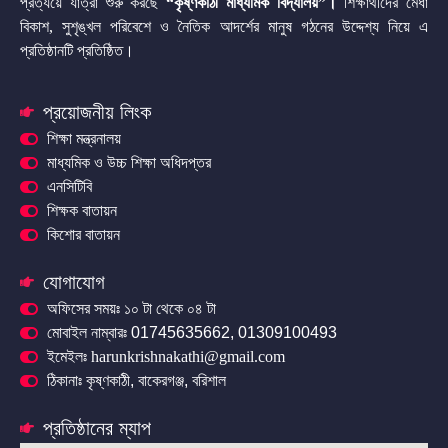
প্রত্যয়ে যাত্রা শুরু করছে
“কৃষ্ণকাঠী মাধ্যমিক বিদ্যালয়”
।
শিক্ষার্থীদের মেধা
বিকাশ, সুশৃঙ্খল পরিবেশে ও নৈতিক আদর্শের মানুষ গঠনের উদ্দেশ্য নিয়ে এ
প্রতিষ্ঠানটি প্রতিষ্ঠিত।
প্রয়োজনীয় লিংক
শিক্ষা মন্ত্রনালয়
মাধ্যমিক ও উচ্চ শিক্ষা অধিদপ্তর
এনসিটিবি
শিক্ষক বাতায়ন
কিশোর বাতায়ন
যোগাযোগ
অফিসের সময়ঃ ১০ টা থেকে ০৪ টা
মোবাইল নাম্বারঃ 01745635662, 01309100493
ইমেইলঃ harunkrishnakathi@gmail.com
ঠিকানাঃ কৃষ্ণকাঠী, বাকেরগঞ্জ, বরিশাল
প্রতিষ্ঠানের ম্যাপ