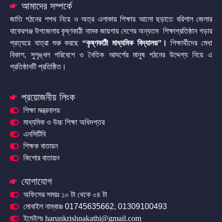
আমাদের সম্পর্কে
জাতি গঠনের শপথ নিয়ে ও অত্র এলাকায় শিক্ষার আলো ছড়াতে বরিশাল জেলার
বাকেরগঞ্জ উপজেলার কৃষ্ণকাঠী নামক জায়গায় দেশের অন্যতম শিক্ষাপ্রতিষ্ঠান গড়ার
প্রত্যয়ে যাত্রা শুরু করছে
“কৃষ্ণকাঠী মাধ্যমিক বিদ্যালয়”
।
শিক্ষার্থীদের মেধা
বিকাশ, সুশৃঙ্খল পরিবেশে ও নৈতিক আদর্শের মানুষ গঠনের উদ্দেশ্য নিয়ে এ
প্রতিষ্ঠানটি প্রতিষ্ঠিত।
প্রয়োজনীয় লিংক
শিক্ষা মন্ত্রনালয়
মাধ্যমিক ও উচ্চ শিক্ষা অধিদপ্তর
এনসিটিবি
শিক্ষক বাতায়ন
কিশোর বাতায়ন
যোগাযোগ
অফিসের সময়ঃ ১০ টা থেকে ০৪ টা
মোবাইল নাম্বারঃ 01745635662, 01309100493
ইমেইলঃ harunkrishnakathi@gmail.com