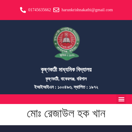
01745635662
harunkrishnakathi@gmail.com
কৃষ্ণকাঠী মাধ্যমিক বিদ্যালয়
কৃষ্ণকাঠী, বাকেরগঞ্জ, বরিশাল
ইআইআইএন : ১০০৪৯৩, স্থাপিত : ১৯৭২
মোঃ রেজাউল হক খান