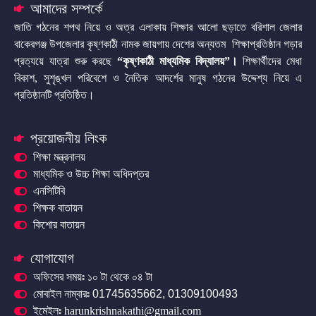
আমাদের সম্পর্কে
জাতি গঠনের শপথ নিয়ে ও অত্র এলাকায় শিক্ষার আলো ছড়াতে বরিশাল জেলার
বাকেরগঞ্জ উপজেলার কৃষ্ণকাঠী নামক জায়গায় দেশের অন্যতম শিক্ষাপ্রতিষ্ঠান গড়ার
প্রত্যয়ে যাত্রা শুরু করছে
“কৃষ্ণকাঠী মাধ্যমিক বিদ্যালয়”
।
শিক্ষার্থীদের মেধা
বিকাশ, সুশৃঙ্খল পরিবেশে ও নৈতিক আদর্শের মানুষ গঠনের উদ্দেশ্য নিয়ে এ
প্রতিষ্ঠানটি প্রতিষ্ঠিত।
প্রয়োজনীয় লিংক
শিক্ষা মন্ত্রনালয়
মাধ্যমিক ও উচ্চ শিক্ষা অধিদপ্তর
এনসিটিবি
শিক্ষক বাতায়ন
কিশোর বাতায়ন
যোগাযোগ
অফিসের সময়ঃ ১০ টা থেকে ০৪ টা
মোবাইল নাম্বারঃ 01745635662, 01309100493
ইমেইলঃ harunkrishnakathi@gmail.com