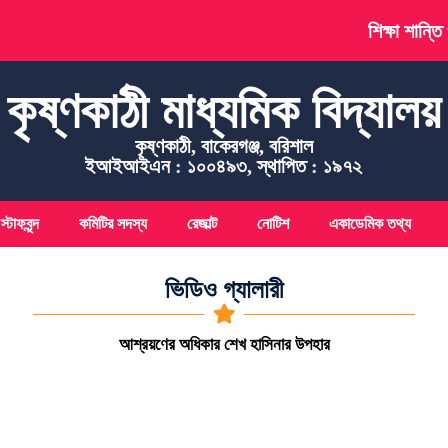
শিক্ষা শান্তি
কৃষ্ণকাঠী মাধ্যমিক বিদ্যালয়
কৃষ্ণকাঠী, বাকেরগঞ্জ, বরিশাল
ইআইআইএন : ১০০৪৯৩, স্থাপিত : ১৯৭২
্টাফবৃন্দ
কমিটির সদস্য
রেজাল্ট
নোটিশ
একাডেমিক তথ্য
ভিডিও গ্যালারী
আশ্রয়ণের অধিকার শেখ হাসিনার উপহার