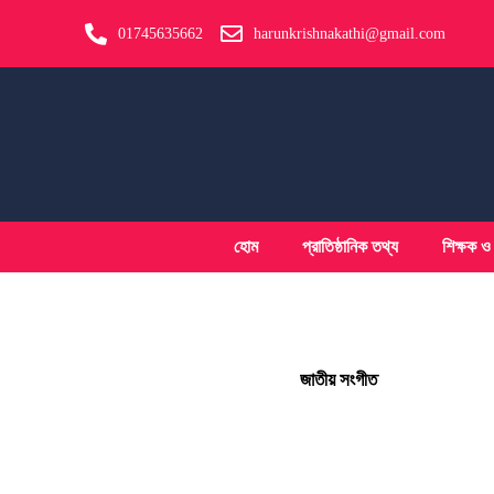
01745635662
harunkrishnakathi@gmail.com
হোম
প্রাতিষ্ঠানিক তথ্য
শিক্ষক ও স
জাতীয় সংগীত